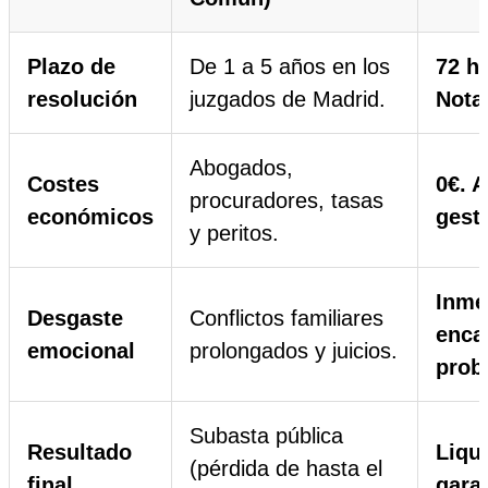
Plazo de
De 1 a 5 años en los
72 h
resolución
juzgados de Madrid.
Notar
Abogados,
Costes
0€. A
procuradores, tasas
económicos
gesti
y peritos.
Inme
Desgaste
Conflictos familiares
enca
emocional
prolongados y juicios.
prob
Subasta pública
Resultado
Liqui
(pérdida de hasta el
final
gara